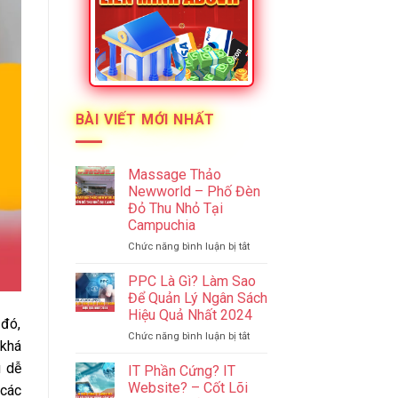
BÀI VIẾT MỚI NHẤT
Massage Thảo
Newworld – Phố Đèn
Đỏ Thu Nhỏ Tại
Campuchia
ở
Chức năng bình luận bị tắt
Massage
Thảo
PPC Là Gì? Làm Sao
Newworld
Để Quản Lý Ngân Sách
–
Hiệu Quả Nhất 2024
Phố
 đó,
ở
Chức năng bình luận bị tắt
Đèn
khá
PPC
Đỏ
Là
u dễ
Thu
IT Phần Cứng? IT
Gì?
Nhỏ
Website? – Cốt Lõi
 các
Làm
Tại