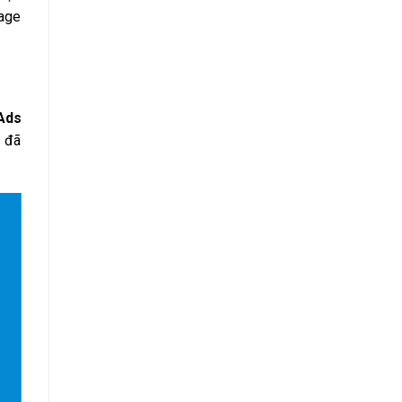
page
Ads
à đã