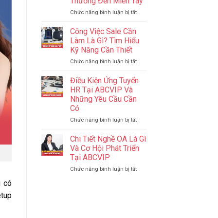
Thương Đến Miền Tây
Tăng
Thiên
Hạng
ở
Chức năng bình luận bị tắt
Đường
Giọt
Ăn
Nước
Uống,
Công Việc Sale Cần
Nghĩa
Mua
Làm Là Gì? Tìm Hiểu
Tình
Sắm
Kỹ Năng Cần Thiết
J88
Gần
ở
Chức năng bình luận bị tắt
–
Biên
Công
Lan
Giới
Việc
Tỏa
Điều Kiện Ứng Tuyển
Sale
Yêu
HR Tại ABCVIP Và
Cần
Thương
Những Yêu Cầu Cần
Làm
Đến
Có
Là
Miền
Gì?
Tây
ở
Chức năng bình luận bị tắt
Tìm
Điều
Hiểu
Kiện
Chi Tiết Nghề OA Là Gì
Kỹ
Ứng
Và Cơ Hội Phát Triển
Năng
Tuyển
Tại ABCVIP
Cần
HR
Thiết
ở
Chức năng bình luận bị tắt
Tại
Chi
ABCVIP
g có
Tiết
Và
Nghề
Những
tup
OA
Yêu
Là
Cầu