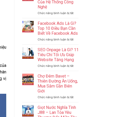
Của Hệ Thống Công
Sao
Campuchia
Nghệ
Để
Quản
ở
Chức năng bình luận bị tắt
Lý
IT
Ngân
Phần
Facebook Ads Là Gì?
Sách
Cứng?
Top 10 Điều Bạn Cần
Hiệu
IT
Biết Về Facebook Ads
Quả
Website?
Nhất
ở
Chức năng bình luận bị tắt
–
2024
Facebook
Cốt
hiệu
Ads
Lõi
SEO Onpage Là Gì? 11
Là
Của
Tiêu Chí Tối Ưu Giúp
Gì?
Hệ
Website Tăng Hạng
Top
Thống
 của
ở
Chức năng bình luận bị tắt
10
Công
SEO
Điều
Nghệ
nhân
Onpage
Bạn
Chợ Đêm Bavet –
g vị
Là
Cần
Thiên Đường Ăn Uống,
Gì?
Biết
Mua Sắm Gần Biên
11
Về
Giới
Tiêu
Facebook
Chí
Ads
ở
Chức năng bình luận bị tắt
Tối
Chợ
Ưu
Đêm
Giọt Nước Nghĩa Tình
Giúp
Bavet
J88 – Lan Tỏa Yêu
Website
–