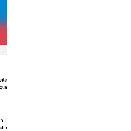
site
 qua
ần 1
cho