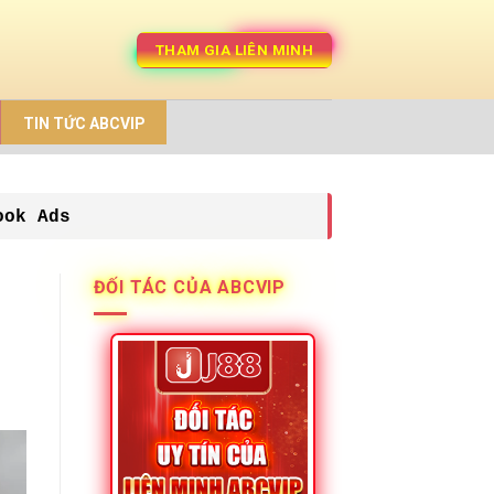
THAM GIA LIÊN MINH
TIN TỨC ABCVIP
ook Ads
ĐỐI TÁC CỦA ABCVIP