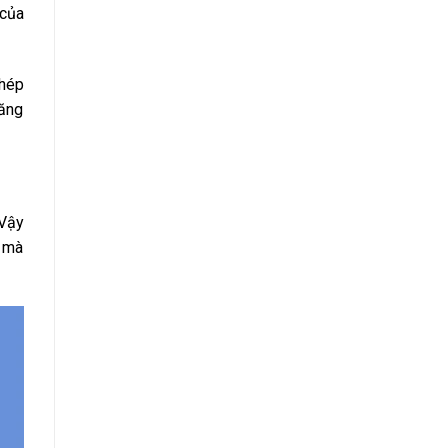
 của
hép
tăng
 Vậy
y mà