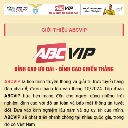
Cần
Cơ
Có
Hội
Phát
Triển
Tại
ABCVIP
GIỚI THIỆU ABCVIP
ABCVIP
là liên minh truyền thông và giải trí trực tuyến hàng
đầu châu Á, được thành lập vào tháng 10/2024. Tập đoàn
ABCVIP
hứa hẹn mang đến cho người dùng những trải
nghiệm đỉnh cao với độ an toàn và bảo mật thông tin tuyệt
đối. Dựa vào kinh nghiệm lâu năm và sự uy tín của mình,
ABCVIP
sẽ phát triển nhanh chóng tại nhiều quốc gia, trong
đó có Việt Nam.