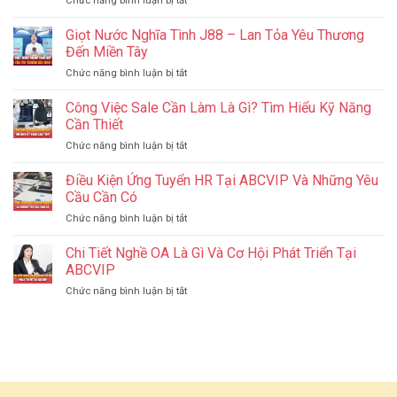
Chức năng bình luận bị tắt
11
Biết
Chợ
Tiêu
Về
Đêm
Giọt Nước Nghĩa Tình J88 – Lan Tỏa Yêu Thương
Chí
Facebook
Bavet
Tối
Đến Miền Tây
Ads
–
Ưu
ở
Chức năng bình luận bị tắt
Thiên
Giúp
Giọt
Đường
Website
Nước
Công Việc Sale Cần Làm Là Gì? Tìm Hiểu Kỹ Năng
Ăn
Tăng
Nghĩa
Uống,
Cần Thiết
Hạng
Tình
Mua
ở
Chức năng bình luận bị tắt
J88
Sắm
Công
–
Gần
Việc
Điều Kiện Ứng Tuyển HR Tại ABCVIP Và Những Yêu
Lan
Biên
Sale
Tỏa
Cầu Cần Có
Giới
Cần
Yêu
ở
Chức năng bình luận bị tắt
Làm
Thương
Điều
Là
Đến
Kiện
Chi Tiết Nghề OA Là Gì Và Cơ Hội Phát Triển Tại
Gì?
Miền
Ứng
Tìm
ABCVIP
Tây
Tuyển
Hiểu
ở
Chức năng bình luận bị tắt
HR
Kỹ
Chi
Tại
Năng
Tiết
ABCVIP
Cần
Nghề
Và
Thiết
OA
Những
Là
Yêu
Gì
Cầu
Và