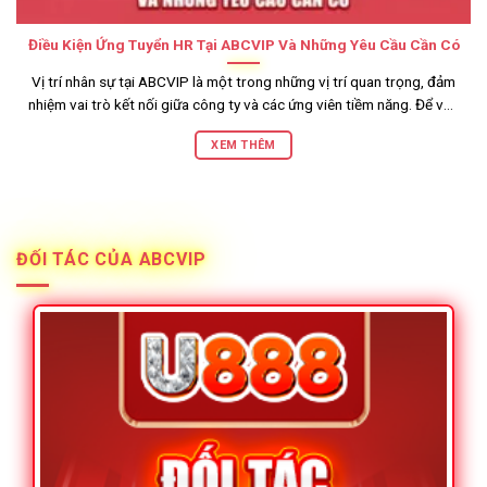
Điều Kiện Ứng Tuyển HR Tại ABCVIP Và Những Yêu Cầu Cần Có
Vị trí nhân sự tại ABCVIP là một trong những vị trí quan trọng, đảm
nhiệm vai trò kết nối giữa công ty và các ứng viên tiềm năng. Để vào
vị trí này, ứng viên cần đáp ứng một số điều kiện ứng tuyển [...]
XEM THÊM
ĐỐI TÁC CỦA ABCVIP