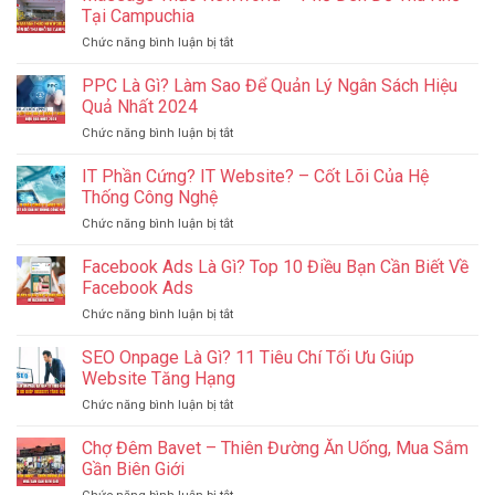
Tại Campuchia
ở
Chức năng bình luận bị tắt
Massage
Thảo
PPC Là Gì? Làm Sao Để Quản Lý Ngân Sách Hiệu
Newworld
Quả Nhất 2024
–
ở
Chức năng bình luận bị tắt
Phố
PPC
Đèn
Là
IT Phần Cứng? IT Website? – Cốt Lõi Của Hệ
Đỏ
Gì?
Thu
Thống Công Nghệ
Làm
Nhỏ
ở
Chức năng bình luận bị tắt
Sao
Tại
IT
Để
Campuchia
Phần
Facebook Ads Là Gì? Top 10 Điều Bạn Cần Biết Về
Quản
Cứng?
Lý
Facebook Ads
IT
Ngân
ở
Chức năng bình luận bị tắt
Website?
Sách
Facebook
–
Hiệu
Ads
SEO Onpage Là Gì? 11 Tiêu Chí Tối Ưu Giúp
Cốt
Quả
Là
Lõi
Website Tăng Hạng
Nhất
Gì?
Của
2024
ở
Chức năng bình luận bị tắt
Top
Hệ
SEO
10
Thống
Onpage
Chợ Đêm Bavet – Thiên Đường Ăn Uống, Mua Sắm
Điều
Công
Là
Bạn
Gần Biên Giới
Nghệ
Gì?
Cần
ở