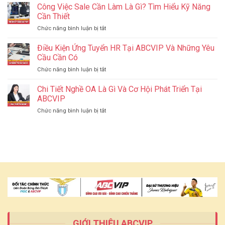
Nước
Công Việc Sale Cần Làm Là Gì? Tìm Hiểu Kỹ Năng
Ăn
Tăng
Nghĩa
Uống,
Cần Thiết
Hạng
Tình
Mua
ở
Chức năng bình luận bị tắt
J88
Sắm
Công
–
Gần
Việc
Điều Kiện Ứng Tuyển HR Tại ABCVIP Và Những Yêu
Lan
Biên
Sale
Tỏa
Cầu Cần Có
Giới
Cần
Yêu
ở
Chức năng bình luận bị tắt
Làm
Thương
Điều
Là
Đến
Kiện
Chi Tiết Nghề OA Là Gì Và Cơ Hội Phát Triển Tại
Gì?
Miền
Ứng
Tìm
ABCVIP
Tây
Tuyển
Hiểu
ở
Chức năng bình luận bị tắt
HR
Kỹ
Chi
Tại
Năng
Tiết
ABCVIP
Cần
Nghề
Và
Thiết
OA
Những
Là
Yêu
Gì
Cầu
Và
Cần
Cơ
Có
Hội
Phát
Triển
Tại
ABCVIP
GIỚI THIỆU ABCVIP