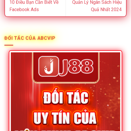
10 Điều Bạn Cần Biết Về
Quản Lý Ngân Sách Hiệu
Facebook Ads
Quả Nhất 2024
ĐỐI TÁC CỦA ABCVIP