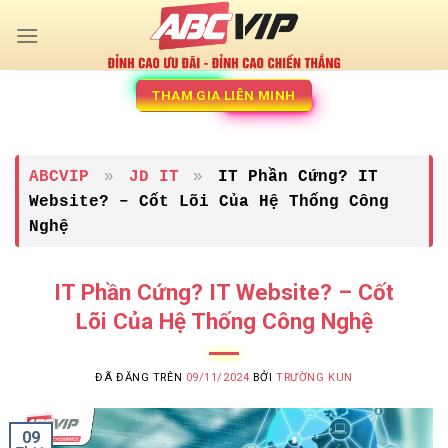
Chuyển
đến
nội
dung
THAM GIA LIÊN MINH
ABCVIP
»
JD IT
»
IT Phần Cứng? IT
Website? – Cốt Lõi Của Hệ Thống Công
Nghệ
IT Phần Cứng? IT Website? – Cốt
Lõi Của Hệ Thống Công Nghệ
ĐÃ ĐĂNG TRÊN
09/11/2024
BỞI
TRƯỜNG KUN
09