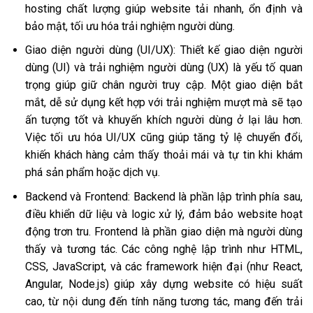
hosting chất lượng giúp website tải nhanh, ổn định và
bảo mật, tối ưu hóa trải nghiệm người dùng.
Giao diện người dùng (UI/UX): Thiết kế giao diện người
dùng (UI) và trải nghiệm người dùng (UX) là yếu tố quan
trọng giúp giữ chân người truy cập. Một giao diện bắt
mắt, dễ sử dụng kết hợp với trải nghiệm mượt mà sẽ tạo
ấn tượng tốt và khuyến khích người dùng ở lại lâu hơn.
Việc tối ưu hóa UI/UX cũng giúp tăng tỷ lệ chuyển đổi,
khiến khách hàng cảm thấy thoải mái và tự tin khi khám
phá sản phẩm hoặc dịch vụ.
Backend và Frontend: Backend là phần lập trình phía sau,
điều khiển dữ liệu và logic xử lý, đảm bảo website hoạt
động trơn tru. Frontend là phần giao diện mà người dùng
thấy và tương tác. Các công nghệ lập trình như HTML,
CSS, JavaScript, và các framework hiện đại (như React,
Angular, Node.js) giúp xây dựng website có hiệu suất
cao, từ nội dung đến tính năng tương tác, mang đến trải