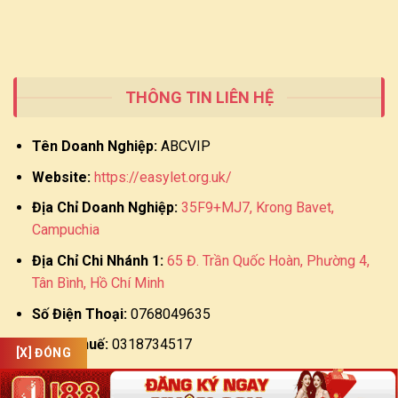
THÔNG TIN LIÊN HỆ
Tên Doanh Nghiệp:
ABCVIP
Website:
https://easylet.org.uk/
Địa Chỉ Doanh Nghiệp:
35F9+MJ7, Krong Bavet,
Campuchia
Địa Chỉ Chi Nhánh 1:
65 Đ. Trần Quốc Hoàn, Phường 4,
Tân Bình, Hồ Chí Minh
Số Điện Thoại:
0768049635
Mã số thuế:
0318734517
[X] ĐÓNG
Ngày hoạt động:
28/10/2024