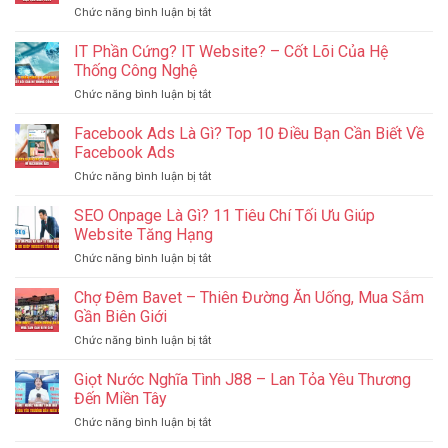
ở
Chức năng bình luận bị tắt
Phố
PPC
Đèn
Là
IT Phần Cứng? IT Website? – Cốt Lõi Của Hệ
Đỏ
Gì?
Thu
Thống Công Nghệ
Làm
Nhỏ
ở
Chức năng bình luận bị tắt
Sao
Tại
IT
Để
Campuchia
Phần
Facebook Ads Là Gì? Top 10 Điều Bạn Cần Biết Về
Quản
Cứng?
Lý
Facebook Ads
IT
Ngân
ở
Chức năng bình luận bị tắt
Website?
Sách
Facebook
–
Hiệu
Ads
SEO Onpage Là Gì? 11 Tiêu Chí Tối Ưu Giúp
Cốt
Quả
Là
Lõi
Website Tăng Hạng
Nhất
Gì?
Của
2024
ở
Chức năng bình luận bị tắt
Top
Hệ
SEO
10
Thống
Onpage
Chợ Đêm Bavet – Thiên Đường Ăn Uống, Mua Sắm
Điều
Công
Là
Bạn
Gần Biên Giới
Nghệ
Gì?
Cần
ở
Chức năng bình luận bị tắt
11
Biết
Chợ
Tiêu
Về
Đêm
Giọt Nước Nghĩa Tình J88 – Lan Tỏa Yêu Thương
Chí
Facebook
Bavet
Tối
Đến Miền Tây
Ads
–
Ưu
ở
Chức năng bình luận bị tắt
Thiên
Giúp
Giọt
Đường
Website