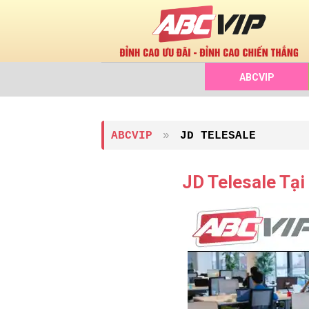
Chuyển
đến
nội
dung
ABCVIP
ABCVIP
»
JD TELESALE
JD Telesale Tạ