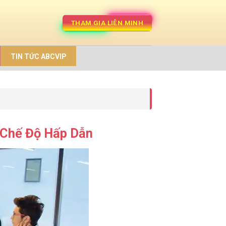
THAM GIA LIÊN MINH
TIN TỨC ABCVIP
 Chế Độ Hấp Dẫn