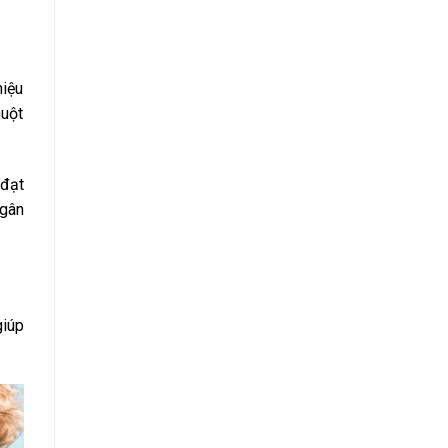
hiệu
huột
 đạt
ngân
giúp