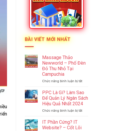
BÀI VIẾT MỚI NHẤT
Massage Thảo
Newworld – Phố Đèn
Đỏ Thu Nhỏ Tại
Campuchia
ở
Chức năng bình luận bị tắt
Massage
Thảo
PPC Là Gì? Làm Sao
Newworld
Để Quản Lý Ngân Sách
–
Hiệu Quả Nhất 2024
Phố
hiều
ở
Chức năng bình luận bị tắt
Đèn
riển
PPC
Đỏ
Là
Thu
IT Phần Cứng? IT
Gì?
Nhỏ
Website? – Cốt Lõi
Làm
Tại