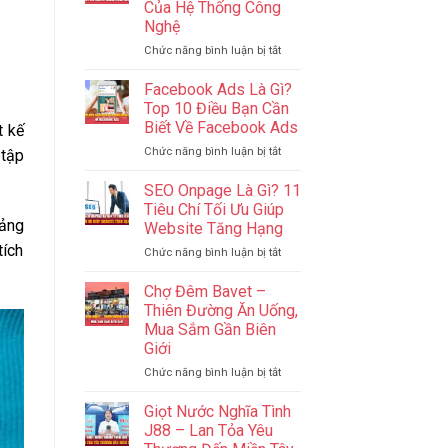
Của Hệ Thống Công
Sao
Campuchia
Nghệ
Để
Quản
ở
Chức năng bình luận bị tắt
Lý
IT
Ngân
Phần
Facebook Ads Là Gì?
Sách
Cứng?
Top 10 Điều Bạn Cần
Hiệu
IT
Biết Về Facebook Ads
t kế
Quả
Website?
Nhất
ở
Chức năng bình luận bị tắt
–
 tập
2024
Facebook
Cốt
Ads
Lõi
SEO Onpage Là Gì? 11
Là
Của
Tiêu Chí Tối Ưu Giúp
Gì?
Hệ
tảng
Website Tăng Hạng
Top
Thống
tích
ở
Chức năng bình luận bị tắt
10
Công
SEO
Điều
Nghệ
Onpage
Bạn
Chợ Đêm Bavet –
Là
Cần
Thiên Đường Ăn Uống,
Gì?
Biết
Mua Sắm Gần Biên
11
Về
Giới
Tiêu
Facebook
Chí
Ads
ở
Chức năng bình luận bị tắt
Tối
Chợ
Ưu
Đêm
Giọt Nước Nghĩa Tình
Giúp
Bavet
J88 – Lan Tỏa Yêu
Website
–