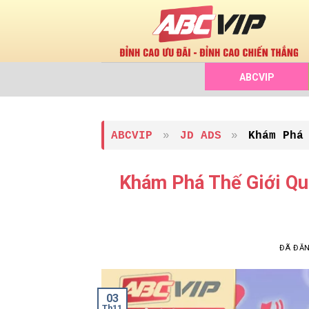
Chuyển
đến
nội
dung
ABCVIP
ABCVIP
»
JD ADS
»
Khám Phá
Khám Phá Thế Giới Qu
ĐÃ ĐĂ
03
Th11