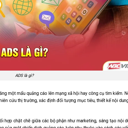
ADS là gì?
đăng một mẩu quảng cáo lên mạng xã hội hay công cụ tìm kiếm. N
iên cứu thị trường, xác định đối tượng mục tiêu, thiết kế nội dun
ối hợp chặt chẽ giữa các bộ phận như marketing, sáng tạo nội 
công của một chiến dịch quảng cáo luôn phụ thuộc vào cách các yế