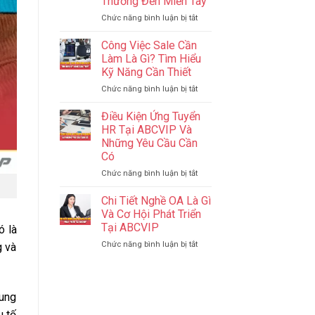
Thương Đến Miền Tây
Tăng
Thiên
Hạng
ở
Chức năng bình luận bị tắt
Đường
Giọt
Ăn
Nước
Uống,
Công Việc Sale Cần
Nghĩa
Mua
Làm Là Gì? Tìm Hiểu
Tình
Sắm
Kỹ Năng Cần Thiết
J88
Gần
ở
Chức năng bình luận bị tắt
–
Biên
Công
Lan
Giới
Việc
Tỏa
Điều Kiện Ứng Tuyển
Sale
Yêu
HR Tại ABCVIP Và
Cần
Thương
Những Yêu Cầu Cần
Làm
Đến
Có
Là
Miền
Gì?
Tây
ở
Chức năng bình luận bị tắt
Tìm
Điều
Hiểu
Kiện
Chi Tiết Nghề OA Là Gì
Kỹ
Ứng
Và Cơ Hội Phát Triển
Năng
Tuyển
Tại ABCVIP
ó là
Cần
HR
Thiết
ở
Chức năng bình luận bị tắt
Tại
g và
Chi
ABCVIP
Tiết
Và
Nghề
Những
OA
Yêu
dung
Là
Cầu
u tố