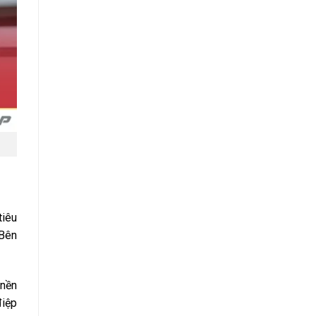
tiêu
 Bên
 nền
điệp