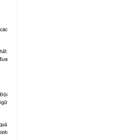
 các
hất.
 đưa
 Đội
 ngữ
 quả
mình