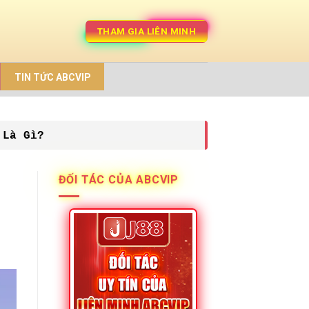
THAM GIA LIÊN MINH
TIN TỨC ABCVIP
 Là Gì?
ĐỐI TÁC CỦA ABCVIP